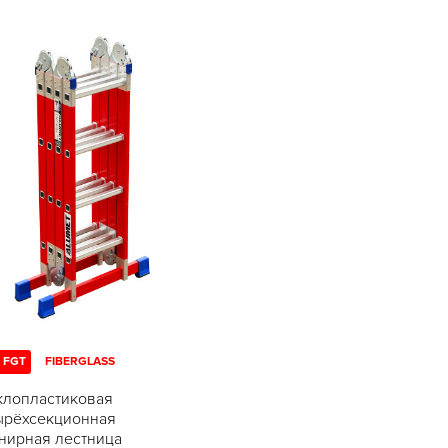
 FGT
FIBERGLASS
клопластиковая
ырёхсекционная
нирная лестница