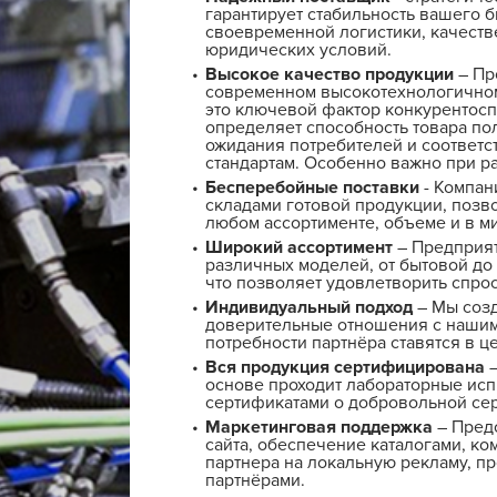
гарантирует стабильность вашего б
своевременной логистики, качеств
юридических условий.
Высокое качество продукции
– Пр
современном высокотехнологичном
это ключевой фактор конкурентосп
определяет способность товара по
ожидания потребителей и соответс
стандартам. Особенно важно при ра
Бесперебойные поставки
- Компан
складами готовой продукции, позв
любом ассортименте, объеме и в м
Широкий ассортимент
– Предприят
различных моделей, от бытовой до
что позволяет удовлетворить спрос
Индивидуальный подход
– Мы соз
доверительные отношения с нашим
потребности партнёра ставятся в ц
Вся продукция сертифицирована
–
основе проходит лабораторные исп
сертификатами о добровольной се
Маркетинговая поддержка
– Предо
сайта, обеспечение каталогами, ко
партнера на локальную рекламу, п
партнёрами.