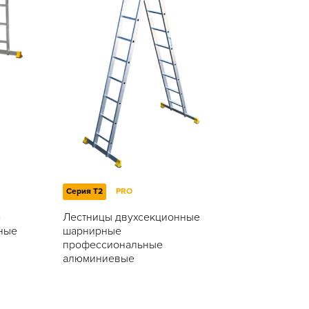
Серия T2
PRO
е
Лестницы двухсекционные
ные
шарнирные
профессиональные
алюминиевые