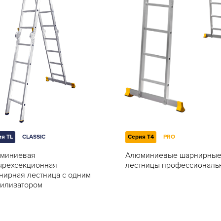
я TL
CLASSIC
Серия T4
PRO
миниевая
Алюминиевые шарнирны
ырехсекционная
лестницы профессиональ
нирная лестница с одним
билизатором