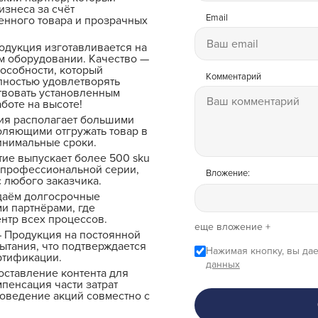
изнеса за счёт
Email
енного товара и прозрачных
одукция изготавливается на
 оборудовании. Качество —
особности, который
Комментарий
лностью удовлетворять
твовать установленным
боте на высоте!
ия располагает большими
оляющими отгружать товар в
инимальные сроки.
ие выпускает более 500 sku
 профессиональной серии,
Вложение:
 любого заказчика.
даём долгосрочные
и партнёрами, где
ентр всех процессов.
еще вложение +
 Продукция на постоянной
ытания, что подтверждается
Нажимая кнопку, вы дае
ртификации.
данных
ставление контента для
мпенсация части затрат
роведение акций совместно с