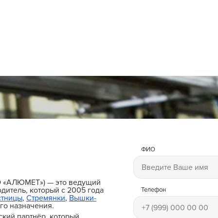
ФИО
и
О «АЛЮМЕТ») — это ведущий
дитель, который с 2005 года
Телефон
стницы
,
Стремянки
,
Вышки-
го назначения.
ский партнёр, который