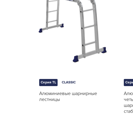
Серия TL
CLASSIC
Сери
Алюминиевые шарнирные
Алю
лестницы
чет
шар
ста