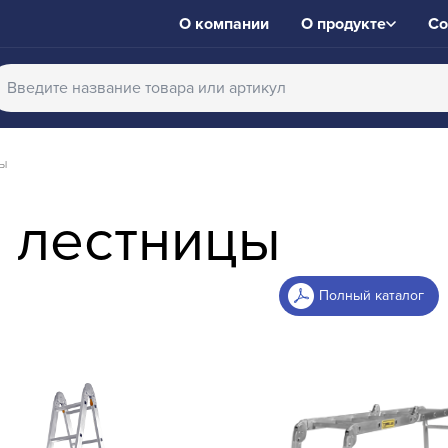
О компании
О продукте
Со
ы
 лестницы
Полный каталог