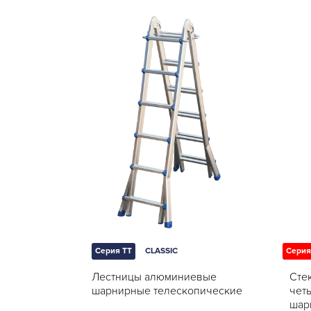
Серия TT
CLASSIC
Серия
Лестницы алюминиевые
Сте
шарнирные телескопические
чет
шар