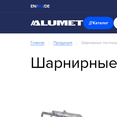
EN
/
RU
/
DE
Каталог
Главная
Продукция
Шарнирные лестниц
Шарнирные