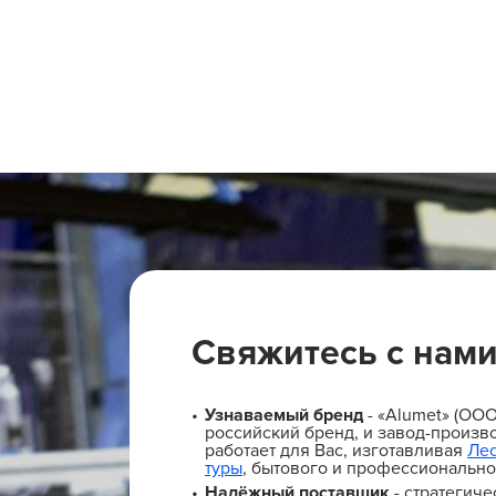
Свяжитесь с нам
Узнаваемый бренд
- «Alumet» (ОО
российский бренд, и завод-произво
работает для Вас, изготавливая
Ле
туры
, бытового и профессионально
Надёжный поставщик
- стратегиче