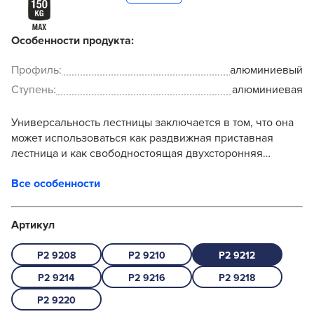
Особенности продукта:
Профиль:
алюминиевый
Ступень:
алюминиевая
Универсальность лестницы заключается в том, что она
может использоваться как раздвижная приставная
лестница и как свободностоящая двухсторонняя
стремянка. Прочность конструкции в приставном виде
Все особенности
об...
Артикул
P2 9208
P2 9210
P2 9212
P2 9214
P2 9216
P2 9218
P2 9220