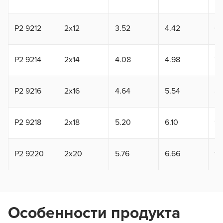
P2 9212
2x12
3.52
4.42
6.
P2 9214
2x14
4.08
4.98
7.1
P2 9216
2x16
4.64
5.54
8.
P2 9218
2x18
5.20
6.10
9.
P2 9220
2x20
5.76
6.66
10
Особенности продукта