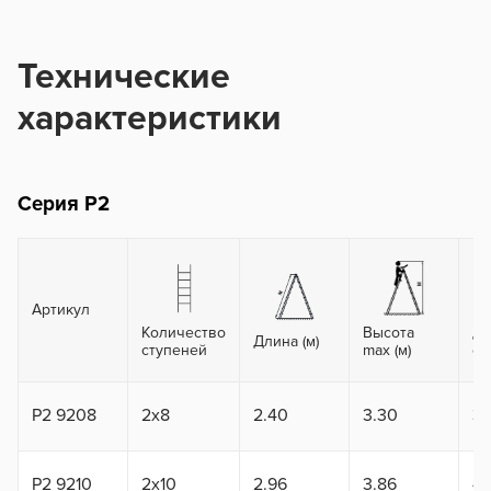
Технические
характеристики
Серия P2
Артикул
Количество
Высота
Дл
Длина (м)
ступеней
max (м)
се
P2 9208
2x8
2.40
3.30
3.
P2 9210
2x10
2.96
3.86
4.