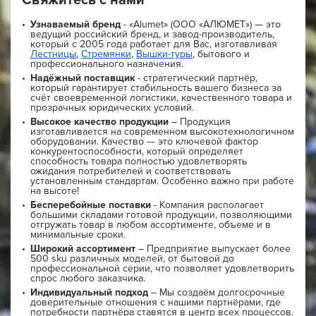
Свяжитесь с нами
Узнаваемый бренд
- «Alumet» (ООО «АЛЮМЕТ») — это
ведущий российский бренд, и завод-производитель,
который с 2005 года работает для Вас, изготавливая
Лестницы
,
Стремянки
,
Вышки-туры
, бытового и
профессионального назначения.
Надёжный поставщик
- стратегический партнёр,
который гарантирует стабильность вашего бизнеса за
счёт своевременной логистики, качественного товара и
прозрачных юридических условий.
Высокое качество продукции
– Продукция
изготавливается на современном высокотехнологичном
оборудовании. Качество — это ключевой фактор
конкурентоспособности, который определяет
способность товара полностью удовлетворять
ожидания потребителей и соответствовать
установленным стандартам. Особенно важно при работе
на высоте!
Бесперебойные поставки
- Компания располагает
большими складами готовой продукции, позволяющими
отгружать товар в любом ассортименте, объеме и в
минимальные сроки.
Широкий ассортимент
– Предприятие выпускает более
500 sku различных моделей, от бытовой до
профессиональной серии, что позволяет удовлетворить
спрос любого заказчика.
Индивидуальный подход
– Мы создаём долгосрочные
доверительные отношения с нашими партнёрами, где
потребности партнёра ставятся в центр всех процессов.