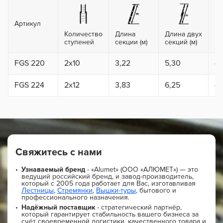
Артикул
Количество
Длина
Длина двух
Вы
ступеней
секции (м)
секций (м)
FGS 220
2x10
3,22
5,30
4,
FGS 224
2x12
3,83
6,25
4,
Свяжитесь с нами
Узнаваемый бренд
- «Alumet» (ООО «АЛЮМЕТ») — это
ведущий российский бренд, и завод-производитель,
который с 2005 года работает для Вас, изготавливая
Лестницы
,
Стремянки
,
Вышки-туры
, бытового и
профессионального назначения.
Надёжный поставщик
- стратегический партнёр,
который гарантирует стабильность вашего бизнеса за
счёт своевременной логистики, качественного товара и