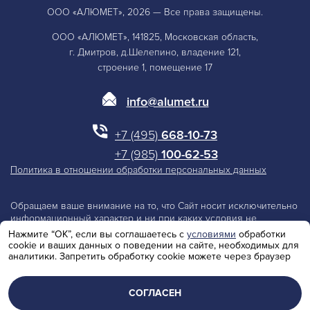
ООО «АЛЮМЕТ», 2026 — Все права защищены.
ООО «АЛЮМЕТ», 141825, Московская область,
г. Дмитров, д.Шелепино, владение 121,
строение 1, помещение 17
info@alumet.ru
+7 (495)
668-10-73
+7 (985)
100-62-53
Политика в отношении обработки персональных данных
Обращаем ваше внимание на то, что Сайт носит исключительно
информационный характер и ни при каких условия не
является публичной офертой, определяемой положениями
Нажмите “ОК”, если вы соглашаетесь с
условиями
обработки
Статьи 437 Гражданского Кодекса Российской Федерации.
cookie и ваших данных о поведении на сайте, необходимых для
Производитель оставляет за собой право изменять параметры
аналитики. Запретить обработку cookie можете через браузер
и технические характеристики изделий.
СОГЛАСЕН