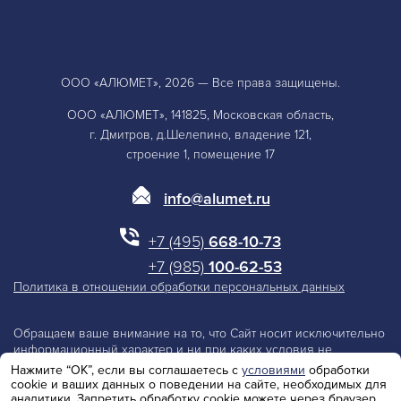
ООО «АЛЮМЕТ», 2026 — Все права защищены.
ООО «АЛЮМЕТ», 141825, Московская область,
г. Дмитров, д.Шелепино, владение 121,
строение 1, помещение 17
info@alumet.ru
+7 (495)
668-10-73
+7 (985)
100-62-53
Политика в отношении обработки персональных данных
Обращаем ваше внимание на то, что Сайт носит исключительно
информационный характер и ни при каких условия не
является публичной офертой, определяемой положениями
Нажмите “ОК”, если вы соглашаетесь с
условиями
обработки
Статьи 437 Гражданского Кодекса Российской Федерации.
cookie и ваших данных о поведении на сайте, необходимых для
Производитель оставляет за собой право изменять параметры
аналитики. Запретить обработку cookie можете через браузер