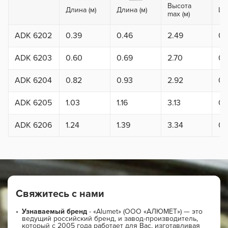
Высота
Длина (м)
Длина (м)
Ши
max (м)
ADK 6202
0.39
0.46
2.49
0.
ADK 6203
0.60
0.69
2.70
0.
ADK 6204
0.82
0.93
2.92
0.
ADK 6205
1.03
1.16
3.13
0.
ADK 6206
1.24
1.39
3.34
0.
Свяжитесь с нами
Узнаваемый бренд
- «Alumet» (ООО «АЛЮМЕТ») — это
ведущий российский бренд, и завод-производитель,
который с 2005 года работает для Вас, изготавливая