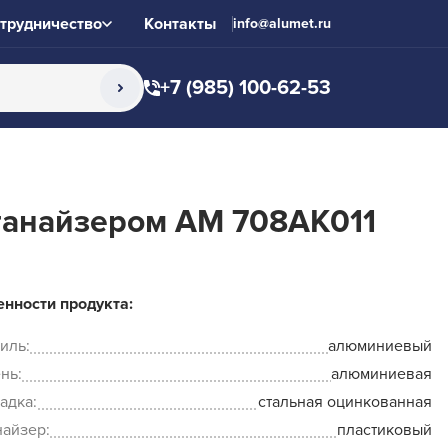
трудничество
Контакты
info@alumet.ru
+7 (985) 100-62-53
ганайзером AM 708AK011
нности продукта:
иль:
алюминиевый
нь:
алюминиевая
адка:
стальная оцинкованная
айзер:
пластиковый