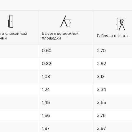
а в сложенном
Высота до верхней
Рабочая высота
янии
площадки
0.60
2.70
0.82
2.92
1.03
3.13
1.24
3.34
1.45
3.55
1.66
3.76
1.87
3.97