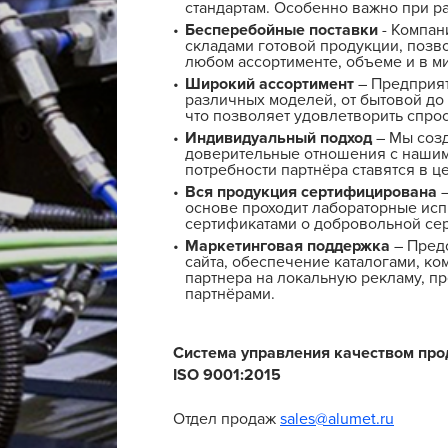
стандартам. Особенно важно при ра
Бесперебойные поставки
- Компан
складами готовой продукции, позв
любом ассортименте, объеме и в м
Широкий ассортимент
– Предприят
различных моделей, от бытовой до
что позволяет удовлетворить спрос
Индивидуальный подход
– Мы соз
доверительные отношения с нашим
потребности партнёра ставятся в ц
Вся продукция сертифицирована
–
основе проходит лабораторные исп
сертификатами о добровольной се
Маркетинговая поддержка
– Предо
сайта, обеспечение каталогами, ко
партнера на локальную рекламу, п
партнёрами.
Система управления качеством пр
ISO 9001:2015
Отдел продаж
sales@alumet.ru