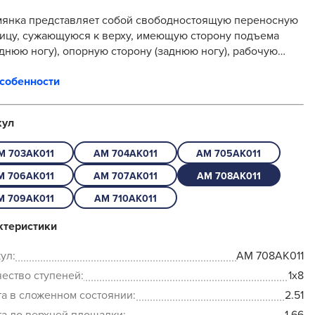
мянка представляет собой свободностоящую переносную
ицу, сужающуюся к верху, имеющую сторону подъема
днюю ногу), опорную сторону (заднюю ногу), рабочую
дку и раскладывающуюся для вы...
особенности
кул
M 703AK011
AM 704AK011
AM 705AK011
M 706AK011
AM 707AK011
AM 708AK011
M 709AK011
AM 710AK011
ктеристики
ул:
AM 708AK011
ество ступеней:
1x8
а в сложенном состоянии:
2.51