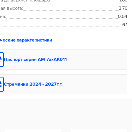
а до верхней площадки:
1.66
ая высота:
3.76
на:
0.54
6.1
ические характеристики
Паспорт серия АМ 7xxAK011
Стремянки 2024 - 2027г.г.