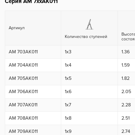
Серия АМ 7xxAK011
Артикул
Высот
Количество ступеней
состо
AM 703AK011
1x3
1.36
AM 704AK011
1x4
1.59
AM 705AK011
1x5
1.82
AM 706AK011
1x6
2.05
AM 707AK011
1x7
2.28
AM 708AK011
1x8
2.51
AM 709AK011
1x9
2.74