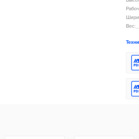
Высот
Рабоч
Шири
Вес:
Техн