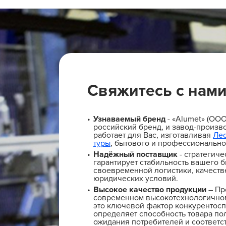
Свяжитесь с нам
Узнаваемый бренд
- «Alumet» (ОО
российский бренд, и завод-произво
работает для Вас, изготавливая
Ле
туры
, бытового и профессионально
Надёжный поставщик
- стратегиче
гарантирует стабильность вашего б
своевременной логистики, качеств
юридических условий.
Высокое качество продукции
– Пр
современном высокотехнологичном
это ключевой фактор конкурентосп
определяет способность товара по
ожидания потребителей и соответс