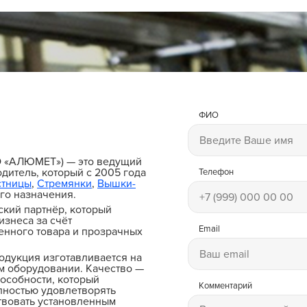
ФИО
и
О «АЛЮМЕТ») — это ведущий
дитель, который с 2005 года
Телефон
стницы
,
Стремянки
,
Вышки-
го назначения.
ский партнёр, который
изнеса за счёт
Email
енного товара и прозрачных
одукция изготавливается на
 оборудовании. Качество —
особности, который
Комментарий
лностью удовлетворять
твовать установленным