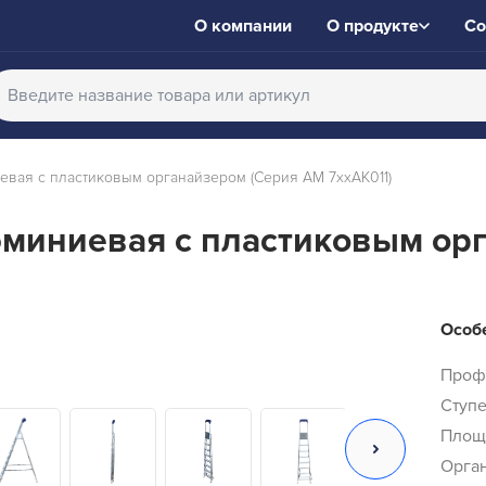
О компании
О продукте
Со
вая с пластиковым органайзером (Серия АМ 7xxAK011)
миниевая с пластиковым ор
Особе
Проф
Ступе
Площ
Орган