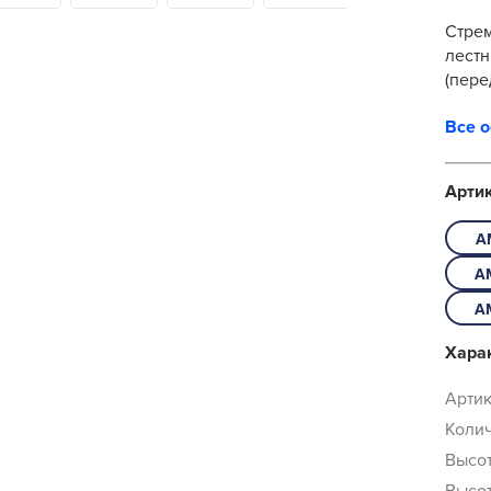
Стре
лестн
(пере
площа
Все 
Арти
A
A
A
Хара
Артик
Колич
Высот