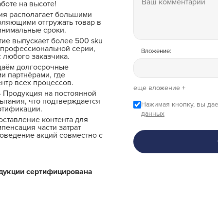
боте на высоте!
ия располагает большими
оляющими отгружать товар в
инимальные сроки.
ие выпускает более 500 sku
 профессиональной серии,
Вложение:
 любого заказчика.
даём долгосрочные
и партнёрами, где
ентр всех процессов.
еще вложение +
 Продукция на постоянной
ытания, что подтверждается
Нажимая кнопку, вы дае
ртификации.
данных
ставление контента для
мпенсация части затрат
роведение акций совместно с
одукции сертифицирована