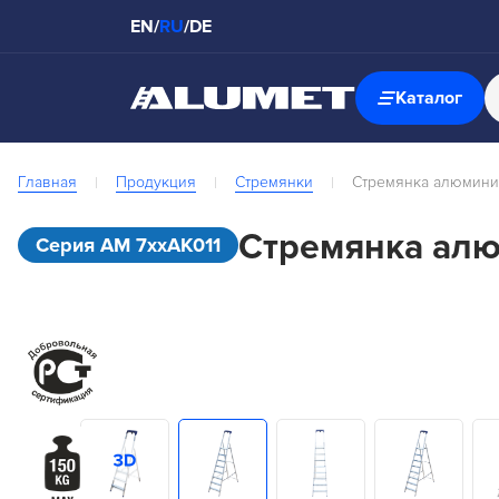
EN
/
RU
/
DE
Каталог
Главная
Продукция
Стремянки
Стремянка алюминие
Стремянка алю
Серия АМ 7xxAK011