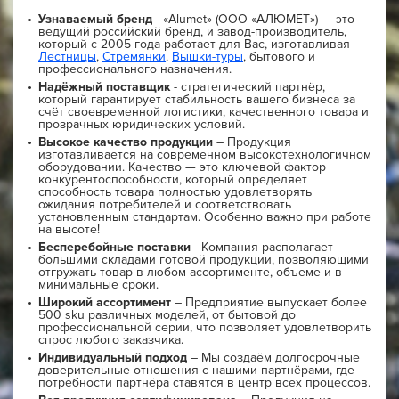
Узнаваемый бренд
- «Alumet» (ООО «АЛЮМЕТ») — это
ведущий российский бренд, и завод-производитель,
который с 2005 года работает для Вас, изготавливая
Лестницы
,
Стремянки
,
Вышки-туры
, бытового и
профессионального назначения.
Надёжный поставщик
- стратегический партнёр,
который гарантирует стабильность вашего бизнеса за
счёт своевременной логистики, качественного товара и
прозрачных юридических условий.
Высокое качество продукции
– Продукция
изготавливается на современном высокотехнологичном
оборудовании. Качество — это ключевой фактор
конкурентоспособности, который определяет
способность товара полностью удовлетворять
ожидания потребителей и соответствовать
установленным стандартам. Особенно важно при работе
на высоте!
Бесперебойные поставки
- Компания располагает
большими складами готовой продукции, позволяющими
отгружать товар в любом ассортименте, объеме и в
минимальные сроки.
Широкий ассортимент
– Предприятие выпускает более
500 sku различных моделей, от бытовой до
профессиональной серии, что позволяет удовлетворить
спрос любого заказчика.
Индивидуальный подход
– Мы создаём долгосрочные
доверительные отношения с нашими партнёрами, где
потребности партнёра ставятся в центр всех процессов.