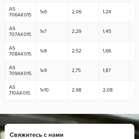
AS
1x6
2,06
1,24
3,
706AK015
AS
1x7
2,29
1,45
3,
707AK015
AS
1x8
2,52
1,66
3,
708AK015
AS
1x9
2,75
1,87
3,
709AK015
AS
1x10
2,98
2,08
4,
710AK015
Свяжитесь с нами