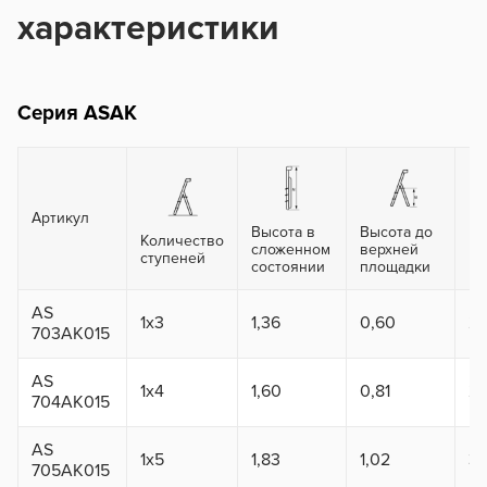
характеристики
Серия ASAK
Артикул
Высота в
Высота до
Количество
Ма
сложенном
верхней
ступеней
вы
состоянии
площадки
AS
1x3
1,36
0,60
2,
703AK015
AS
1x4
1,60
0,81
2,
704AK015
AS
1x5
1,83
1,02
3,
705AK015