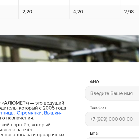
2,20
4,20
2,98
ФИО
и
О «АЛЮМЕТ») — это ведущий
дитель, который с 2005 года
Телефон
стницы
,
Стремянки
,
Вышки-
го назначения.
ский партнёр, который
изнеса за счёт
Email
енного товара и прозрачных