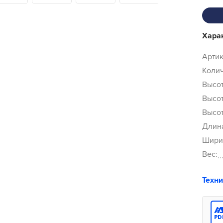
Хара
Артик
Колич
Высот
Высот
Высот
Длина
Ширин
Вес:
Техн