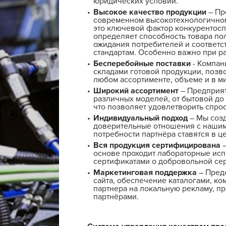
юридических условий.
Высокое качество продукции
– Пр
современном высокотехнологичном
это ключевой фактор конкурентосп
определяет способность товара по
ожидания потребителей и соответс
стандартам. Особенно важно при ра
Бесперебойные поставки
- Компан
складами готовой продукции, позв
любом ассортименте, объеме и в м
Широкий ассортимент
– Предприят
различных моделей, от бытовой до
что позволяет удовлетворить спрос
Индивидуальный подход
– Мы соз
доверительные отношения с нашим
потребности партнёра ставятся в ц
Вся продукция сертифицирована
–
основе проходит лабораторные исп
сертификатами о добровольной се
Маркетинговая поддержка
– Предо
сайта, обеспечение каталогами, ко
партнера на локальную рекламу, п
партнёрами.