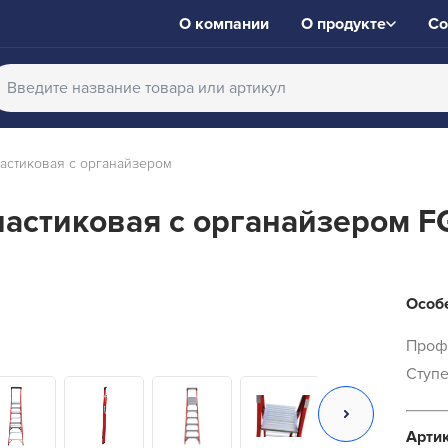
О компании
О продукте
Со
астиковая с органайзером
астиковая с органайзером F
Особе
Проф
Ступе
Арти