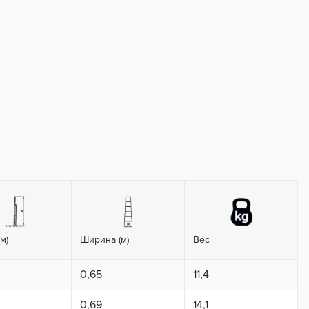
м)
Ширина (м)
Вес
0,65
11,4
0,69
14,1