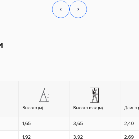
и
Высота (м)
Высота max (м)
Длина (
1,65
3,65
2,40
1,92
3,92
2,69