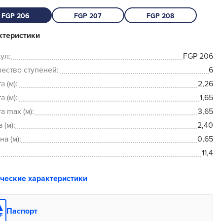
FGP 206
FGP 207
FGP 208
ктеристики
ул:
FGP 206
ество ступеней:
6
а (м):
2,26
а (м):
1,65
а max (м):
3,65
 (м):
2,40
а (м):
0,65
11,4
ические характеристики
Паспорт