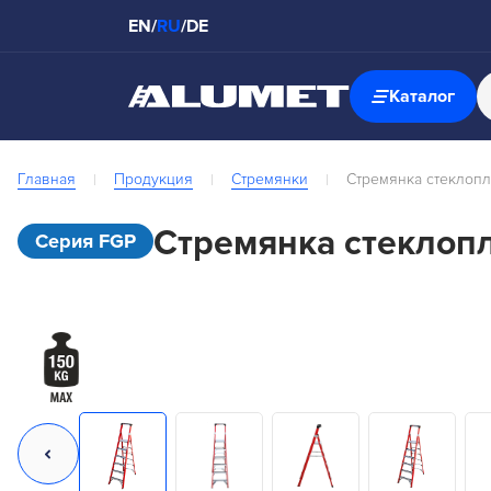
EN
/
RU
/
DE
Каталог
Главная
Продукция
Стремянки
Стремянка стеклопл
Стремянка стеклопл
Серия FGP