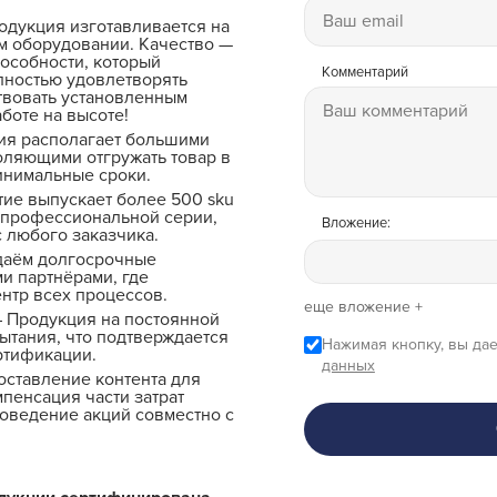
одукция изготавливается на
 оборудовании. Качество —
особности, который
Комментарий
лностью удовлетворять
твовать установленным
боте на высоте!
ия располагает большими
оляющими отгружать товар в
инимальные сроки.
ие выпускает более 500 sku
 профессиональной серии,
Вложение:
 любого заказчика.
даём долгосрочные
и партнёрами, где
ентр всех процессов.
еще вложение +
 Продукция на постоянной
ытания, что подтверждается
Нажимая кнопку, вы дае
ртификации.
данных
ставление контента для
мпенсация части затрат
роведение акций совместно с