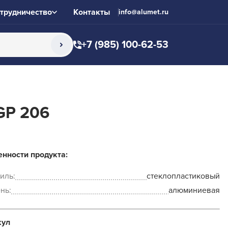
трудничество
Контакты
info@alumet.ru
+7 (985) 100-62-53
GP 206
нности продукта:
иль:
стеклопластиковый
нь:
алюминиевая
кул