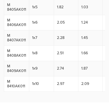
М
1x5
1.82
1.03
3.
8405АК011
М
1x6
2.05
1.24
3
8406АК011
М
1x7
2.28
1.45
3
8407АК011
М
1x8
2.51
1.66
3
8408АК011
М
1x9
2.74
1.87
3
8409АК011
М
1x10
2.97
2.09
4.
8410АК011