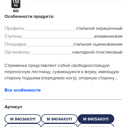
Особенности продукта:
Профиль:
стальной окрашенный
Ступень:
алюминиевая
Площадка:
стальная оцинкованная
Органайзер:
накладной пластиковый
Стремянка представляет собой свободностоящую
переносную лестницу, сужающуюся к верху, имеющую
сторону подъема (переднюю ногу), опорную сторону
(заднюю ногу), рабочую площадку и
Все особенности
раскладывающуюся для вы...
Артикул
М 8403АК011
М 8404АК011
М 8405АК011