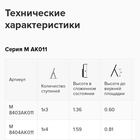
Технические
характеристики
Серия М AK011
Артикул
Высота в
Высота до
Количество
Р
сложенном
верхней
ступеней
в
состоянии
площадки
М
1x3
1.36
0.60
2
8403АК011
М
1x4
1.59
0.81
2.
8404АК011