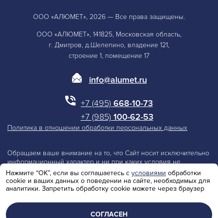
ООО «АЛЮМЕТ», 2026 — Все права защищены.
ООО «АЛЮМЕТ», 141825, Московская область,
г. Дмитров, д.Шелепино, владение 121,
строение 1, помещение 17
info@alumet.ru
+7 (495)
668-10-73
+7 (985)
100-62-53
Политика в отношении обработки персональных данных
Обращаем ваше внимание на то, что Сайт носит исключительно
информационный характер и ни при каких условия не
является публичной офертой, определяемой положениями
Нажмите “ОК”, если вы соглашаетесь с
условиями
обработки
Статьи 437 Гражданского Кодекса Российской Федерации.
cookie и ваших данных о поведении на сайте, необходимых для
Производитель оставляет за собой право изменять параметры
аналитики. Запретить обработку cookie можете через браузер
и технические характеристики изделий.
СОГЛАСЕН