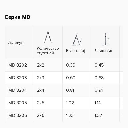
Серия MD
Артикул
Количество
Вы
Высота (м)
Длина (м)
ступеней
ma
MD 8202
2x2
0.39
0.45
2.
MD 8203
2x3
0.60
0.68
2.
MD 8204
2x4
0.81
0.91
2.
MD 8205
2x5
1.02
1.14
3.
MD 8206
2x6
1.23
1.37
3.