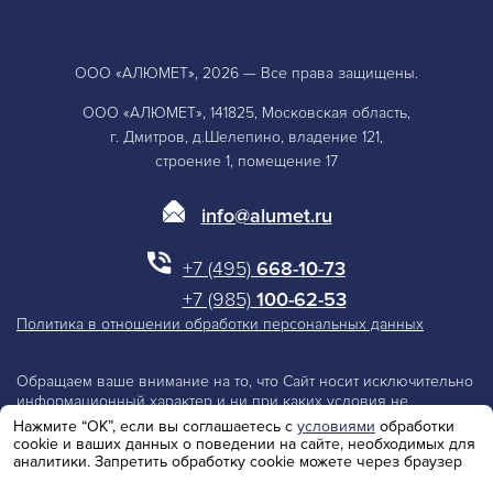
ООО «АЛЮМЕТ», 2026 — Все права защищены.
ООО «АЛЮМЕТ», 141825, Московская область,
г. Дмитров, д.Шелепино, владение 121,
строение 1, помещение 17
info@alumet.ru
+7 (495)
668-10-73
+7 (985)
100-62-53
Политика в отношении обработки персональных данных
Обращаем ваше внимание на то, что Сайт носит исключительно
информационный характер и ни при каких условия не
является публичной офертой, определяемой положениями
Нажмите “ОК”, если вы соглашаетесь с
условиями
обработки
Статьи 437 Гражданского Кодекса Российской Федерации.
cookie и ваших данных о поведении на сайте, необходимых для
Производитель оставляет за собой право изменять параметры
аналитики. Запретить обработку cookie можете через браузер
и технические характеристики изделий.