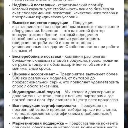
Надёжный поставщик
- стратегический партнёр,
который гарантирует стабильность вашего бизнеса за
счёт своевременной логистики, качественного товара и
прозрачных юридических условий.
Высокое качество продукции
– Продукция
изготавливается на современном высокотехнологичном
оборудовании. Качество — это ключевой фактор
конкурентоспособности, который определяет
способность товара полностью удовлетворять
ожидания потребителей и соответствовать
установленным стандартам. Особенно важно при работе
на высоте!
Бесперебойные поставки
- Компания располагает
большими складами готовой продукции, позволяющими
отгружать товар в любом ассортименте, объеме и в
минимальные сроки.
Широкий ассортимент
– Предприятие выпускает более
500 sku различных моделей, от бытовой до
профессиональной серии, что позволяет удовлетворить
спрос любого заказчика.
Индивидуальный подход
– Мы создаём долгосрочные
доверительные отношения с нашими партнёрами, где
потребности партнёра ставятся в центр всех процессов.
Вся продукция сертифицирована
– Продукция на
постоянной основе проходит лабораторные испытания,
что подтверждается сертификатами о добровольной
сертификации.
Маркетинговая поддержка
– Предоставление контента
для сайта, обеспечение каталогами, компенсация части