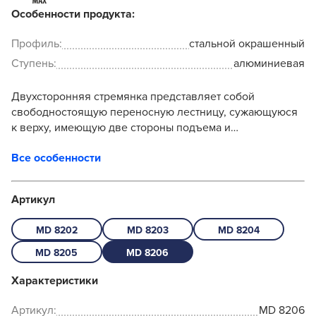
Особенности продукта:
Профиль:
стальной окрашенный
Ступень:
алюминиевая
Двухсторонняя стремянка представляет собой
свободностоящую переносную лестницу, сужающуюся
к верху, имеющую две стороны подъема и
раскладывающуюся для выполнения определённой
Все особенности
задачи. Верхняя рабочая п...
Артикул
MD 8202
MD 8203
MD 8204
MD 8205
MD 8206
Характеристики
Артикул:
MD 8206