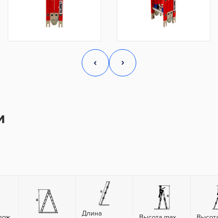
и
Длина
лож.
Высота max
Высот