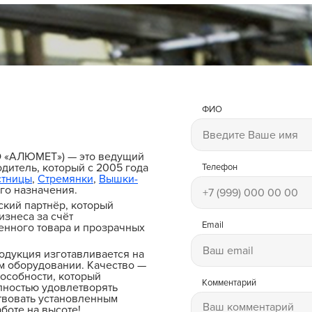
ФИО
и
О «АЛЮМЕТ») — это ведущий
дитель, который с 2005 года
Телефон
стницы
,
Стремянки
,
Вышки-
го назначения.
ский партнёр, который
изнеса за счёт
Email
енного товара и прозрачных
одукция изготавливается на
 оборудовании. Качество —
особности, который
Комментарий
лностью удовлетворять
твовать установленным
боте на высоте!