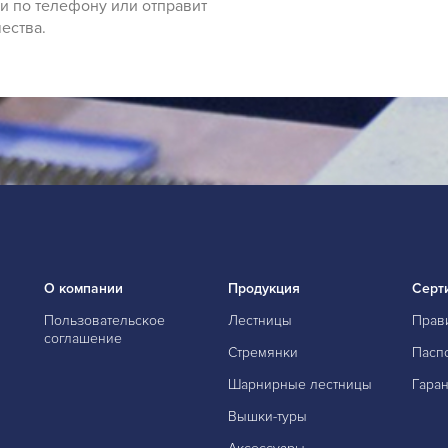
и по телефону или отправит
ества.
О компании
Продукция
Серт
Пользовательское
Лестницы
Прав
соглашение
Стремянки
Пасп
Шарнирные лестницы
Гаран
Вышки-туры