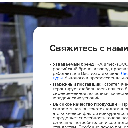
Свяжитесь с нам
Узнаваемый бренд
- «Alumet» (ОО
российский бренд, и завод-произво
работает для Вас, изготавливая
Ле
туры
, бытового и профессионально
Надёжный поставщик
- стратегиче
гарантирует стабильность вашего б
своевременной логистики, качеств
юридических условий.
Высокое качество продукции
– Пр
современном высокотехнологичном
это ключевой фактор конкурентосп
определяет способность товара по
ожидания потребителей и соответс
стандартам. Особенно важно при ра