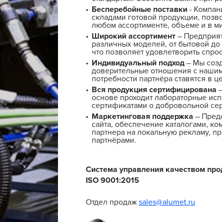
Бесперебойные поставки
- Компан
складами готовой продукции, позв
любом ассортименте, объеме и в м
Широкий ассортимент
– Предприят
различных моделей, от бытовой до
что позволяет удовлетворить спрос
Индивидуальный подход
– Мы соз
доверительные отношения с нашим
потребности партнёра ставятся в ц
Вся продукция сертифицирована
–
основе проходит лабораторные исп
сертификатами о добровольной се
Маркетинговая поддержка
– Предо
сайта, обеспечение каталогами, ко
партнера на локальную рекламу, п
партнёрами.
Система управления качеством пр
ISO 9001:2015
Отдел продаж
sales@alumet.ru