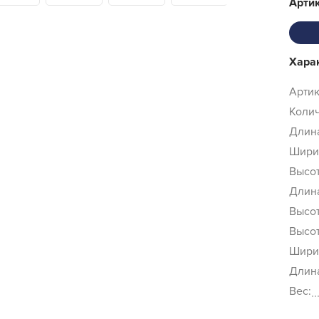
Арти
Хара
Артик
Колич
Длина
Ширин
Высот
Длина
Высот
Высот
Ширин
Длина
Вес: