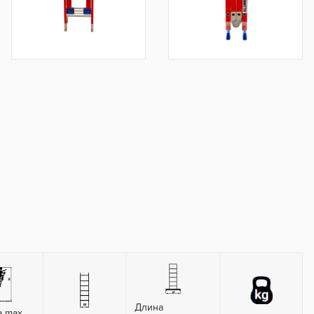
Длина
а max