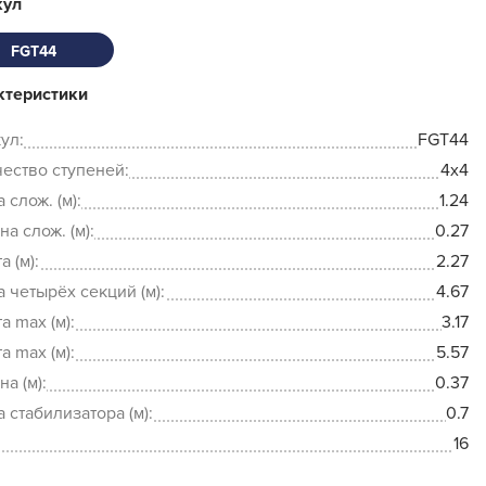
кул
FGT44
ктеристики
ул:
FGT44
ество ступеней:
4x4
 слож. (м):
1.24
а слож. (м):
0.27
а (м):
2.27
 четырёх секций (м):
4.67
а max (м):
3.17
а max (м):
5.57
а (м):
0.37
 стабилизатора (м):
0.7
16