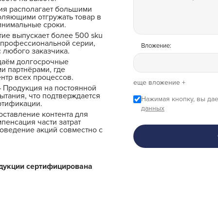
ия располагает большими
оляющими отгружать товар в
инимальные сроки.
ие выпускает более 500 sku
 профессиональной серии,
Вложение:
 любого заказчика.
даём долгосрочные
и партнёрами, где
ентр всех процессов.
еще вложение +
 Продукция на постоянной
ытания, что подтверждается
Нажимая кнопку, вы дае
ртификации.
данных
ставление контента для
мпенсация части затрат
роведение акций совместно с
одукции сертифицирована