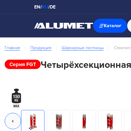
EN
/
RU
/
DE
Каталог
Главная
Продукция
Шарнирные лестницы
Стеклоп
Четырёхсекционная
Серия FGT