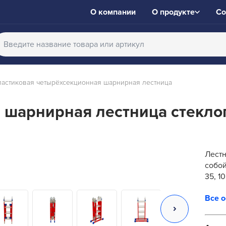
О компании
О продукте
Со
ластиковая четырёхсекционная шарнирная лестница
 шарнирная лестница стекло
Лестн
собой
35, 1
разли
Все 