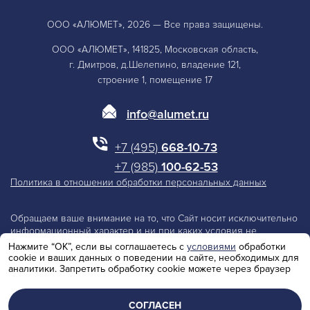
ООО «АЛЮМЕТ», 2026 — Все права защищены.
ООО «АЛЮМЕТ», 141825, Московская область,
г. Дмитров, д.Шелепино, владение 121,
строение 1, помещение 17
info@alumet.ru
+7 (495)
668-10-73
+7 (985)
100-62-53
Политика в отношении обработки персональных данных
Обращаем ваше внимание на то, что Сайт носит исключительно
информационный характер и ни при каких условия не
является публичной офертой, определяемой положениями
Нажмите “ОК”, если вы соглашаетесь с
условиями
обработки
Статьи 437 Гражданского Кодекса Российской Федерации.
cookie и ваших данных о поведении на сайте, необходимых для
Производитель оставляет за собой право изменять параметры
аналитики. Запретить обработку cookie можете через браузер
и технические характеристики изделий.
СОГЛАСЕН