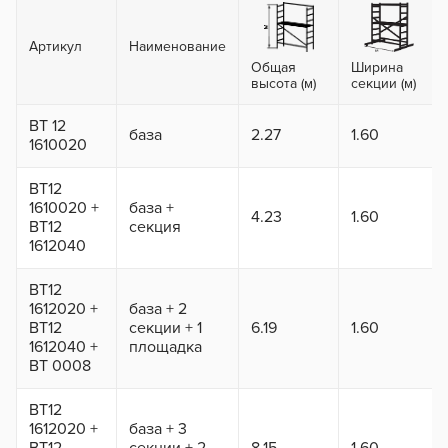
Артикул
Наименование
Общая
Ширина
высота (м)
секции (м)
ВТ 12
база
2.27
1.60
1610020
ВТ12
1610020 +
база +
4.23
1.60
ВТ12
секция
1612040
ВТ12
1612020 +
база + 2
ВТ12
секции + 1
6.19
1.60
1612040 +
площадка
ВТ 0008
ВТ12
1612020 +
база + 3