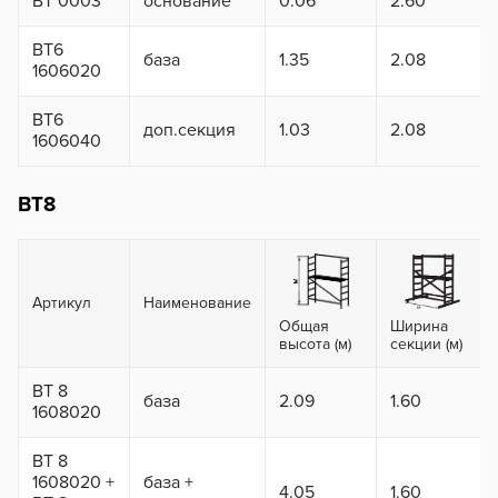
ВТ 0003
основание
0.06
2.60
ВТ6
база
1.35
2.08
1606020
ВТ6
доп.секция
1.03
2.08
1606040
ВТ8
Артикул
Наименование
Общая
Ширина
высота (м)
секции (м)
ВТ 8
база
2.09
1.60
1608020
ВТ 8
1608020 +
база +
4.05
1.60