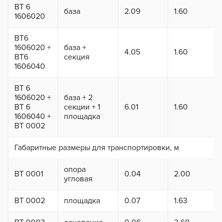
BT 6
база
2.09
1.60
1606020
ВТ6
1606020 +
база +
4.05
1.60
ВТ6
секция
1606040
ВТ 6
1606020 +
база + 2
ВТ 6
секции + 1
6.01
1.60
1606040 +
площадка
ВТ 0002
Габаритные размеры для транспортировки, м
опора
ВТ 0001
0.04
2.00
угловая
ВТ 0002
площадка
0.07
1.63