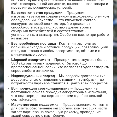
который гарантирует стабильность вашего бизнеса за
счёт своевременной логистики, качественного товара и
прозрачных юридических условий.
Высокое качество продукции
– Продукция
изготавливается на современном высокотехнологичном
оборудовании. Качество — это ключевой фактор
конкурентоспособности, который определяет
способность товара полностью удовлетворять
ожидания потребителей и соответствовать
установленным стандартам. Особенно важно при работе
на высоте!
Бесперебойные поставки
- Компания располагает
большими складами готовой продукции, позволяющими
отгружать товар в любом ассортименте, объеме и в
минимальные сроки.
Широкий ассортимент
– Предприятие выпускает более
500 sku различных моделей, от бытовой до
профессиональной серии, что позволяет удовлетворить
спрос любого заказчика.
Индивидуальный подход
– Мы создаём долгосрочные
доверительные отношения с нашими партнёрами, где
потребности партнёра ставятся в центр всех процессов.
Вся продукция сертифицирована
– Продукция на
постоянной основе проходит лабораторные испытания,
что подтверждается сертификатами о добровольной
сертификации.
Маркетинговая поддержка
– Предоставление контента
для сайта, обеспечение каталогами, компенсация части
затрат партнера на локальную рекламу, проведение
акций совместно с партнёрами.