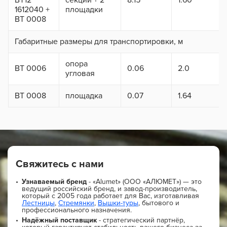
ВТ12
секции + 2
8.15
1.60
1612040 +
площадки
ВТ 0008
Габаритные размеры для транспортировки, м
опора
ВТ 0006
0.06
2.0
угловая
ВТ 0008
площадка
0.07
1.64
Свяжитесь с нами
Узнаваемый бренд
- «Alumet» (ООО «АЛЮМЕТ») — это
ведущий российский бренд, и завод-производитель,
который с 2005 года работает для Вас, изготавливая
Лестницы
,
Стремянки
,
Вышки-туры
, бытового и
профессионального назначения.
Надёжный поставщик
- стратегический партнёр,