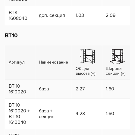
ВТ8
доп. секция
1.03
2.09
1608040
ВТ10
Артикул
Наименование
Общая
Ширина
высота (м)
секции (м)
ВТ 10
база
2.27
1.60
1610020
ВТ 10
1610020 +
база +
4.23
1.60
ВТ 10
секция
1610040