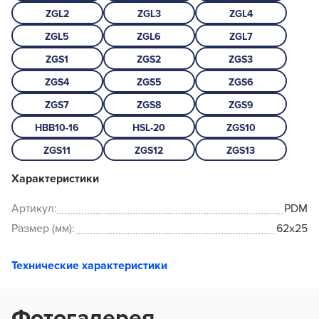
ZGL2
ZGL3
ZGL4
ZGL5
ZGL6
ZGL7
ZGS1
ZGS2
ZGS3
ZGS4
ZGS5
ZGS6
ZGS7
ZGS8
ZGS9
HBB10-16
HSL-20
ZGS10
ZGS11
ZGS12
ZGS13
Характеристики
Артикул:
PDM
Размер (мм):
62x25
Технические характеристики
Фотогалерея