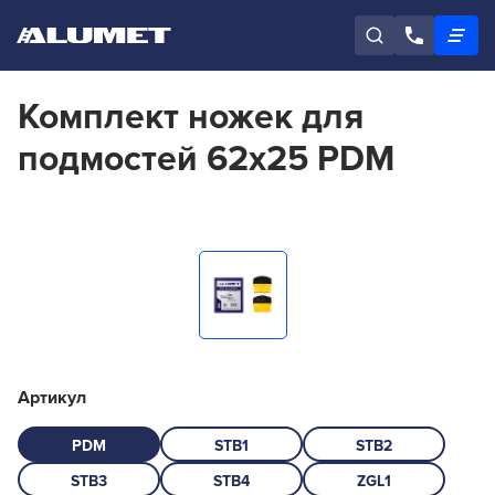
Комплект ножек для
подмостей 62х25 PDM
Артикул
PDM
STB1
STB2
STB3
STB4
ZGL1