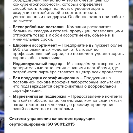
оборудовании. Качество — это ключевой фактор
конкурентоспособности, который определяет
способность товара полностью удовлетворять
ожидания потребителей и соответствовать
установленным стандартам. Особенно важно при работе
на высоте!
Бесперебойные поставки
- Компания располагает
большими складами готовой продукции, позволяющими
отгружать товар в любом ассортименте, объеме и в
минимальные сроки.
Широкий ассортимент
– Предприятие выпускает более
500 sku различных моделей, от бытовой до
профессиональной серии, что позволяет удовлетворить
спрос любого заказчика.
Индивидуальный подход
– Мы создаём долгосрочные
доверительные отношения с нашими партнёрами, где
потребности партнёра ставятся в центр всех процессов.
Вся продукция сертифицирована
– Продукция на
постоянной основе проходит лабораторные испытания,
что подтверждается сертификатами о добровольной
сертификации.
Маркетинговая поддержка
– Предоставление контента
для сайта, обеспечение каталогами, компенсация части
затрат партнера на локальную рекламу, проведение
акций совместно с партнёрами.
Система управления качеством продукции
сертифицирована ISO 9001:2015