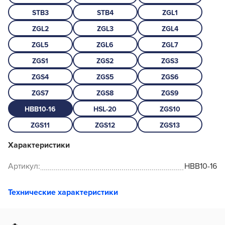
STB3
STB4
ZGL1
ZGL2
ZGL3
ZGL4
ZGL5
ZGL6
ZGL7
ZGS1
ZGS2
ZGS3
ZGS4
ZGS5
ZGS6
ZGS7
ZGS8
ZGS9
HBB10-16
HSL-20
ZGS10
ZGS11
ZGS12
ZGS13
Характеристики
Артикул:
HBB10-16
Технические характеристики