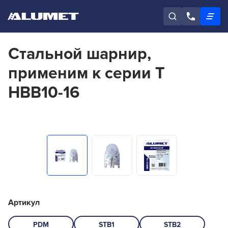
Стальной шарнир,
применим к серии T
HBB10-16
Артикул
PDM
STB1
STB2