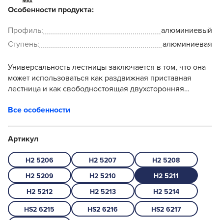
Особенности продукта:
Профиль:
алюминиевый
Ступень:
алюминиевая
Универсальность лестницы заключается в том, что она
может использоваться как раздвижная приставная
лестница и как свободностоящая двухсторонняя
стремянка. Прочность конструкции в приставном виде
Все особенности
обес...
Артикул
H2 5206
H2 5207
H2 5208
H2 5209
H2 5210
H2 5211
H2 5212
H2 5213
H2 5214
HS2 6215
HS2 6216
HS2 6217