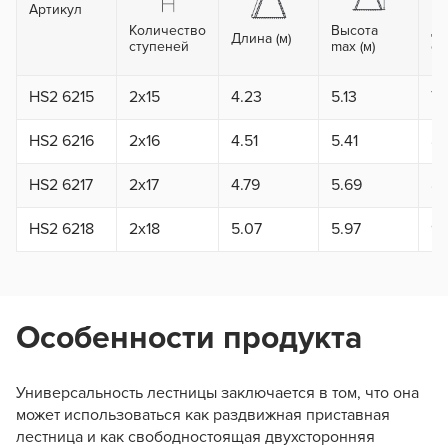
Артикул
Количество
Высота
Дл
Длина (м)
ступеней
max (м)
се
HS2 6215
2x15
4.23
5.13
7.
HS2 6216
2x16
4.51
5.41
8.
HS2 6217
2x17
4.79
5.69
8.
HS2 6218
2x18
5.07
5.97
9.
Особенности продукта
Универсальность лестницы заключается в том, что она
может использоваться как раздвижная приставная
лестница и как свободностоящая двухсторонняя