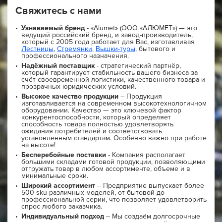
Свяжитесь с нами
Узнаваемый бренд
- «Alumet» (ООО «АЛЮМЕТ») — это
ведущий российский бренд, и завод-производитель,
который с 2005 года работает для Вас, изготавливая
Лестницы
,
Стремянки
,
Вышки-туры
, бытового и
профессионального назначения.
Надёжный поставщик
- стратегический партнёр,
который гарантирует стабильность вашего бизнеса за
счёт своевременной логистики, качественного товара и
прозрачных юридических условий.
Высокое качество продукции
– Продукция
изготавливается на современном высокотехнологичном
оборудовании. Качество — это ключевой фактор
конкурентоспособности, который определяет
способность товара полностью удовлетворять
ожидания потребителей и соответствовать
установленным стандартам. Особенно важно при работе
на высоте!
Бесперебойные поставки
- Компания располагает
большими складами готовой продукции, позволяющими
отгружать товар в любом ассортименте, объеме и в
минимальные сроки.
Широкий ассортимент
– Предприятие выпускает более
500 sku различных моделей, от бытовой до
профессиональной серии, что позволяет удовлетворить
спрос любого заказчика.
Индивидуальный подход
– Мы создаём долгосрочные