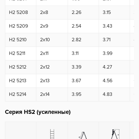
H2 5208
2x8
2.26
3.15
3.
H2 5209
2x9
2.54
3.43
4.
H2 5210
2x10
2.82
3.71
4.
H2 5211
2x11
3.11
3.99
5.
H2 5212
2x12
3.39
4.27
5.
H2 5213
2x13
3.67
4.56
6.
H2 5214
2x14
3.95
4.83
6.
Серия HS2 (усиленные)