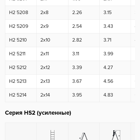
H2 5208
2x8
2.26
3.15
3.
H2 5209
2x9
2.54
3.43
4.
H2 5210
2x10
2.82
3.71
4.
H2 5211
2x11
3.11
3.99
5.
H2 5212
2x12
3.39
4.27
5.
H2 5213
2x13
3.67
4.56
6.
H2 5214
2x14
3.95
4.83
6.
Серия HS2 (усиленные)