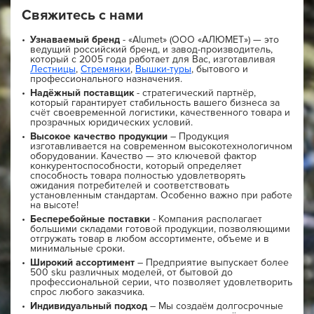
Свяжитесь с нами
Узнаваемый бренд
- «Alumet» (ООО «АЛЮМЕТ») — это
ведущий российский бренд, и завод-производитель,
который с 2005 года работает для Вас, изготавливая
Лестницы
,
Стремянки
,
Вышки-туры
, бытового и
профессионального назначения.
Надёжный поставщик
- стратегический партнёр,
который гарантирует стабильность вашего бизнеса за
счёт своевременной логистики, качественного товара и
прозрачных юридических условий.
Высокое качество продукции
– Продукция
изготавливается на современном высокотехнологичном
оборудовании. Качество — это ключевой фактор
конкурентоспособности, который определяет
способность товара полностью удовлетворять
ожидания потребителей и соответствовать
установленным стандартам. Особенно важно при работе
на высоте!
Бесперебойные поставки
- Компания располагает
большими складами готовой продукции, позволяющими
отгружать товар в любом ассортименте, объеме и в
минимальные сроки.
Широкий ассортимент
– Предприятие выпускает более
500 sku различных моделей, от бытовой до
профессиональной серии, что позволяет удовлетворить
спрос любого заказчика.
Индивидуальный подход
– Мы создаём долгосрочные