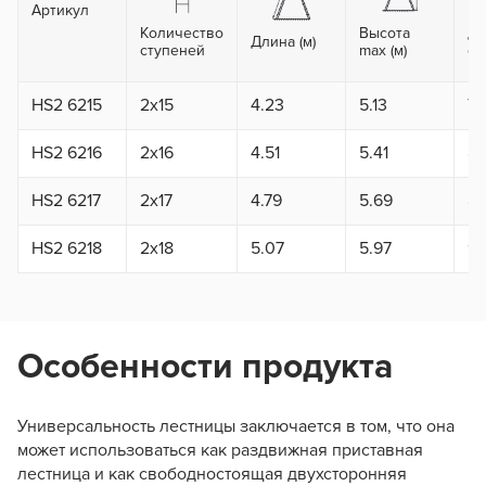
Артикул
Количество
Высота
Дл
Длина (м)
ступеней
max (м)
се
HS2 6215
2x15
4.23
5.13
7.
HS2 6216
2x16
4.51
5.41
8.
HS2 6217
2x17
4.79
5.69
8.
HS2 6218
2x18
5.07
5.97
9.
Особенности продукта
Универсальность лестницы заключается в том, что она
может использоваться как раздвижная приставная
лестница и как свободностоящая двухсторонняя