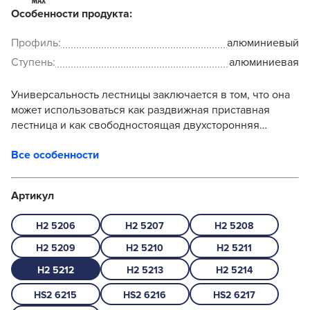
Особенности продукта:
Профиль:
алюминиевый
Ступень:
алюминиевая
Универсальность лестницы заключается в том, что она
может использоваться как раздвижная приставная
лестница и как свободностоящая двухсторонняя
стремянка. Прочность конструкции в приставном виде
Все особенности
обес...
Артикул
H2 5206
H2 5207
H2 5208
H2 5209
H2 5210
H2 5211
H2 5212
H2 5213
H2 5214
HS2 6215
HS2 6216
HS2 6217