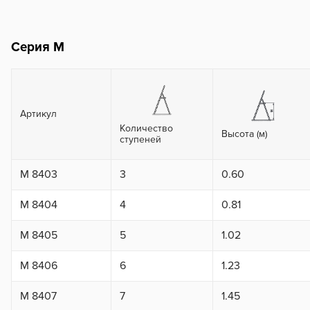
Серия M
Артикул
Количество
Высота (м)
ступеней
M 8403
3
0.60
M 8404
4
0.81
M 8405
5
1.02
M 8406
6
1.23
M 8407
7
1.45