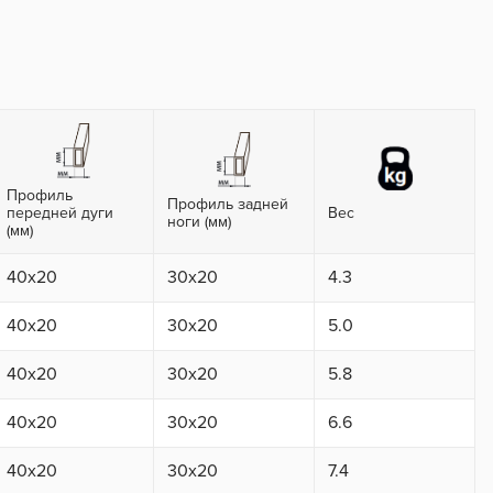
Профиль
Профиль задней
передней дуги
Вес
ноги (мм)
(мм)
40x20
30x20
4.3
40x20
30x20
5.0
40x20
30x20
5.8
40x20
30x20
6.6
40x20
30x20
7.4