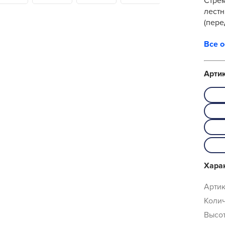
Стре
лестн
(пере
площа
Все 
Арти
Хара
Артик
Колич
Высот