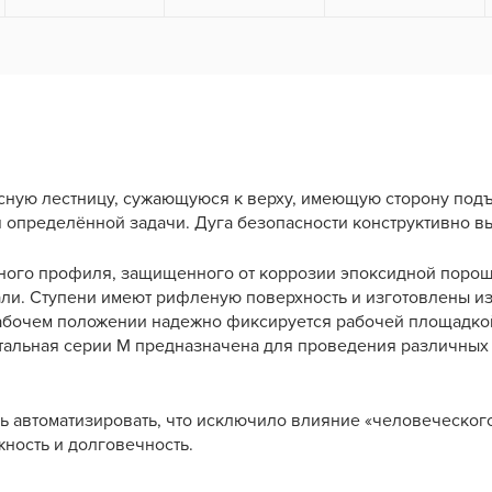
ную лестницу, сужающуюся к верху, имеющую сторону подъе
пределённой задачи. Дуга безопасности конструктивно вы
ьного профиля, защищенного от коррозии эпоксидной поро
али. Ступени имеют рифленую поверхность и изготовлены 
абочем положении надежно фиксируется рабочей площадкой,
стальная серии М предназначена для проведения различных ви
ь автоматизировать, что исключило влияние «человеческого
ность и долговечность.