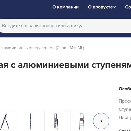
О компании
О продукте
Со
 с алюминиевыми ступенями (Серия M и ML)
ая с алюминиевыми ступеня
Особе
Проф
Ступе
Площ