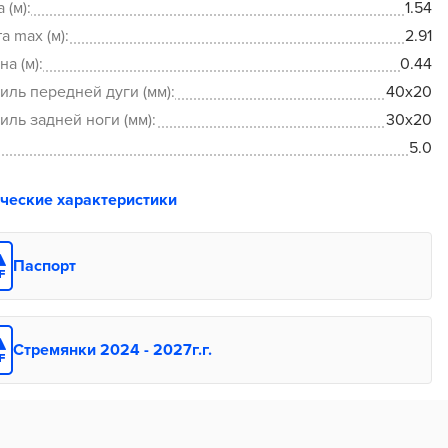
 (м):
1.54
а max (м):
2.91
а (м):
0.44
ль передней дуги (мм):
40x20
ль задней ноги (мм):
30x20
5.0
ические характеристики
Паспорт
Стремянки 2024 - 2027г.г.