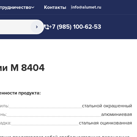
трудничество
Контакты
info@alumet.ru
+7 (985) 100-62-53
ми M 8404
нности продукта:
иль:
стальной окрашенный
нь:
алюминиевая
адка:
стальная оцинкованная