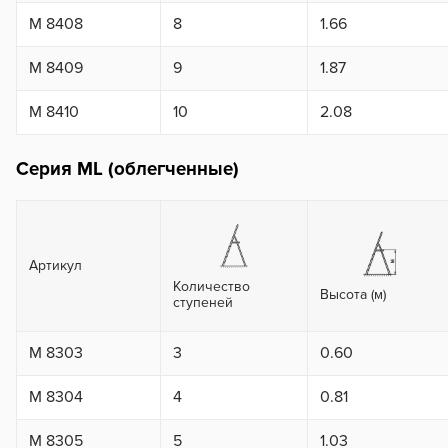
M 8408
8
1.66
M 8409
9
1.87
M 8410
10
2.08
Серия ML (облегченные)
Артикул
Количество
Высота (м)
ступеней
M 8303
3
0.60
M 8304
4
0.81
M 8305
5
1.03