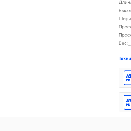
Длина
Высот
Ширин
Профи
Профи
Вес:
Техн