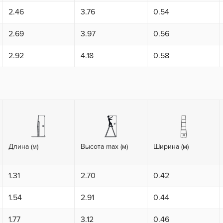
2.46
3.76
0.54
2.69
3.97
0.56
2.92
4.18
0.58
Длина (м)
Высота max (м)
Ширина (м)
1.31
2.70
0.42
1.54
2.91
0.44
1.77
3.12
0.46