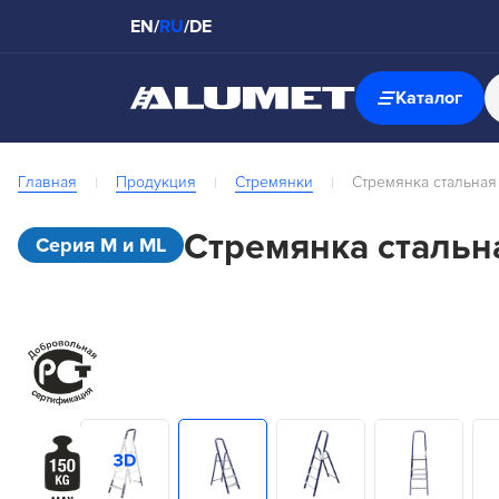
EN
/
RU
/
DE
Каталог
Главная
Продукция
Стремянки
Стремянка стальная
Стремянка стальн
Серия M и ML