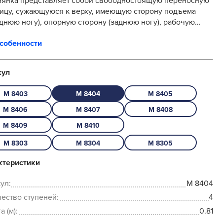
мянка представляет собой свободностоящую переносную
ицу, сужающуюся к верху, имеющую сторону подъема
днюю ногу), опорную сторону (заднюю ногу), рабочую
дку и раскладывающуюся для вы...
особенности
кул
M 8403
M 8404
M 8405
M 8406
M 8407
M 8408
M 8409
M 8410
M 8303
M 8304
M 8305
ктеристики
ул:
M 8404
ество ступеней:
4
а (м):
0.81