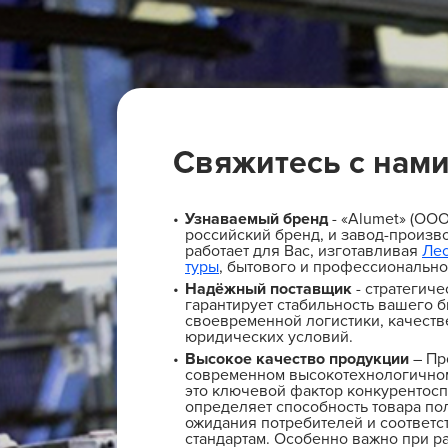
Свяжитесь с нам
Узнаваемый бренд
- «Alumet» (ОО
российский бренд, и завод-произво
работает для Вас, изготавливая
Ле
туры
, бытового и профессионально
Надёжный поставщик
- стратегиче
гарантирует стабильность вашего б
своевременной логистики, качеств
юридических условий.
Высокое качество продукции
– Пр
современном высокотехнологичном
это ключевой фактор конкурентосп
определяет способность товара по
ожидания потребителей и соответс
стандартам. Особенно важно при ра