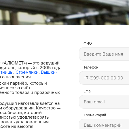
ФИО
и
О «АЛЮМЕТ») — это ведущий
дитель, который с 2005 года
Телефон
стницы
,
Стремянки
,
Вышки-
го назначения.
ский партнёр, который
изнеса за счёт
Email
енного товара и прозрачных
одукция изготавливается на
 оборудовании. Качество —
особности, который
Комментарий
лностью удовлетворять
твовать установленным
боте на высоте!