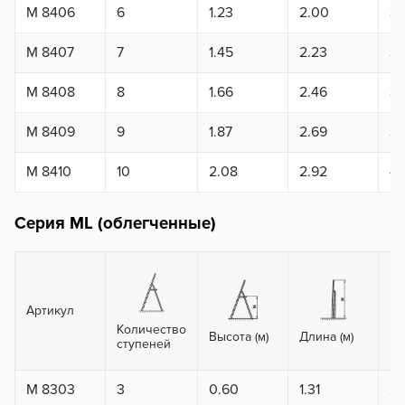
M 8406
6
1.23
2.00
3.
M 8407
7
1.45
2.23
3.
M 8408
8
1.66
2.46
3.
M 8409
9
1.87
2.69
3.
M 8410
10
2.08
2.92
4.
Серия ML (облегченные)
Артикул
Количество
Вы
Высота (м)
Длина (м)
ступеней
ma
M 8303
3
0.60
1.31
2.