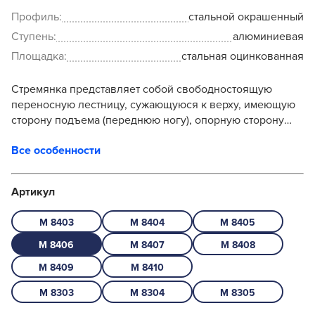
Профиль:
стальной окрашенный
Ступень:
алюминиевая
Площадка:
стальная оцинкованная
Стремянка представляет собой свободностоящую
переносную лестницу, сужающуюся к верху, имеющую
сторону подъема (переднюю ногу), опорную сторону
(заднюю ногу), рабочую площадку и
Все особенности
раскладывающуюся для вы...
Артикул
M 8403
M 8404
M 8405
M 8406
M 8407
M 8408
M 8409
M 8410
M 8303
M 8304
M 8305