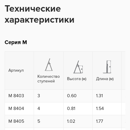
Технические
характеристики
Серия M
Артикул
Количество
Вы
Высота (м)
Длина (м)
ступеней
ma
M 8403
3
0.60
1.31
2.
M 8404
4
0.81
1.54
2.
M 8405
5
1.02
1.77
3.